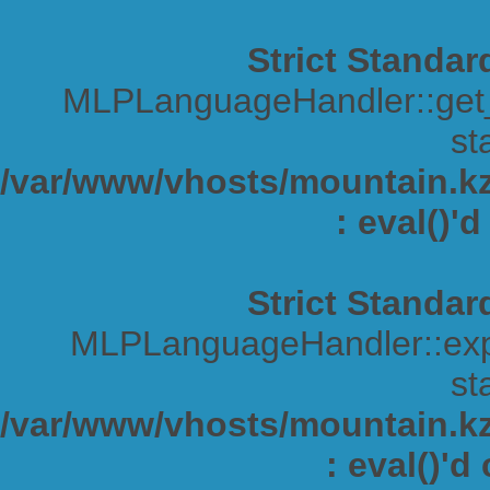
Strict Standar
MLPLanguageHandler::get_s
sta
/var/www/vhosts/mountain.kz/
: eval()'
Strict Standar
MLPLanguageHandler::expa
sta
/var/www/vhosts/mountain.kz/
: eval()'d