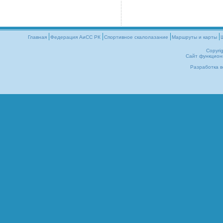
Главная
Федерация АиСС РК
Cпортивное скалолазание
Маршруты и карты
Copyri
Сайт функцион
Разработка в