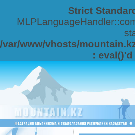
Strict Standar
MLPLanguageHandler::comp
sta
/var/www/vhosts/mountain.kz/
: eval()'