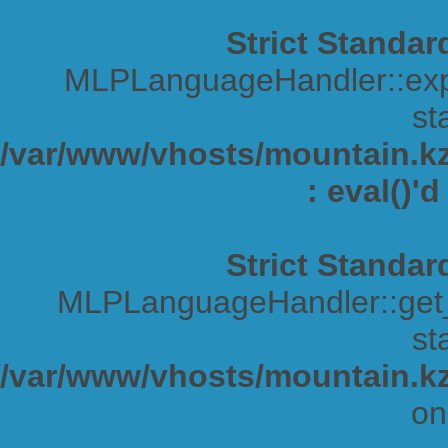
Strict Standar
MLPLanguageHandler::expa
sta
/var/www/vhosts/mountain.kz/
: eval()'
Strict Standar
MLPLanguageHandler::get_s
sta
/var/www/vhosts/mountain.kz
on