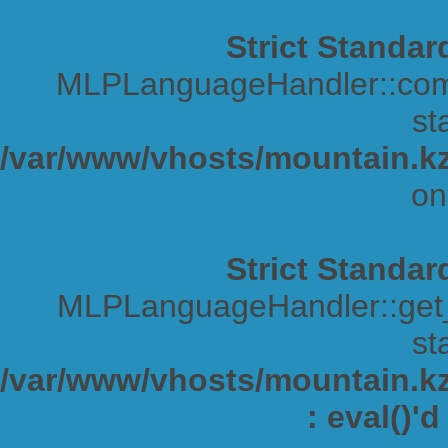
Strict Standar
MLPLanguageHandler::comp
sta
/var/www/vhosts/mountain.kz
on
Strict Standar
MLPLanguageHandler::get_s
sta
/var/www/vhosts/mountain.kz/
: eval()'