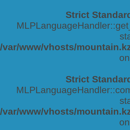
Strict Standar
MLPLanguageHandler::get_s
sta
/var/www/vhosts/mountain.kz
on
Strict Standar
MLPLanguageHandler::comp
sta
/var/www/vhosts/mountain.kz
on