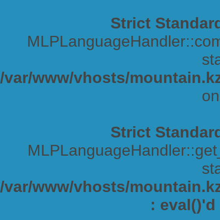
Strict Standar
MLPLanguageHandler::comp
sta
/var/www/vhosts/mountain.kz
on
Strict Standar
MLPLanguageHandler::get_s
sta
/var/www/vhosts/mountain.kz/
: eval()'