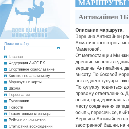
МАРШРУТЫ 
Антикайнен 1Б
Описание маршрута.
Вершина Антикайнен ра
Алматинского отрога м
Поиск по сайту
Маметовой.
От метеостанции Мынжил
Главная
древние морены ледник
Федерация АиСС РК
вершины Антикайнен, дв
Cпортивное скалолазание
высоту. По боковой мор
Комитет по альпинизму
последнего кулуара южно
Маршруты и карты
По кулуару подняться до
Школа
правому ответвлению. Д
Персоналии
осыпи, придерживаясь л
Публикации
месту соединения западн
Новости
осыпь, пересечь се, вый
Пожелтевшие страницы
Вершина Антикайнен воз
Рейтинг альпинистов
заостренной башни, на н
Cтатистика восхождений