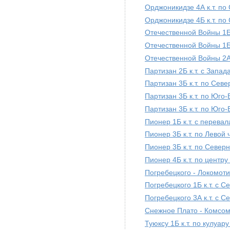
Орджоникидзе 4А к.т. п
Орджоникидзе 4Б к.т. по
Отечественной Войны 1Б 
Отечественной Войны 1Б 
Отечественной Войны 2А
Партизан 2Б к.т. с Запад
Партизан 3Б к.т. по Сев
Партизан 3Б к.т. по Юго
Партизан 3Б к.т. по Юго
Пионер 1Б к.т. с перева
Пионер 3Б к.т. по Левой
Пионер 3Б к.т. по Север
Пионер 4Б к.т. по центр
Погребецкого - Локомотив
Погребецкого 1Б к.т. с 
Погребецкого 3А к.т. с С
Снежное Плато - Комсомо
Туюксу 1Б к.т. по кулуар