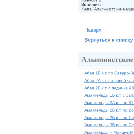
Жунусов Б.
Источник:
Книга "Альпинистские маршр
Наверх
Вернуться к списку
Альпинистски
Абая 1Б к.т. по Северо-
Абая 2А к.т. по левой час
Абая 2Б к.т. с ледника А
Амангельды 1Б к.т. с Зап
Амангельды 2А к.т. по Ю
Амангельды 2Б к.т. по В
Амангельды 2Б к.т. по С
Амангельды 3Б к.т. по С
Амангельды – Маншук Ма