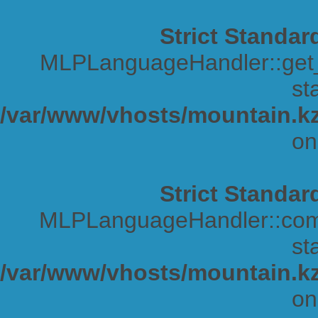
Strict Standar
MLPLanguageHandler::get_s
sta
/var/www/vhosts/mountain.kz
on
Strict Standar
MLPLanguageHandler::comp
sta
/var/www/vhosts/mountain.kz
on