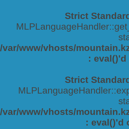
Strict Standar
MLPLanguageHandler::get_s
sta
/var/www/vhosts/mountain.kz/
: eval()'
Strict Standar
MLPLanguageHandler::expa
sta
/var/www/vhosts/mountain.kz/
: eval()'d