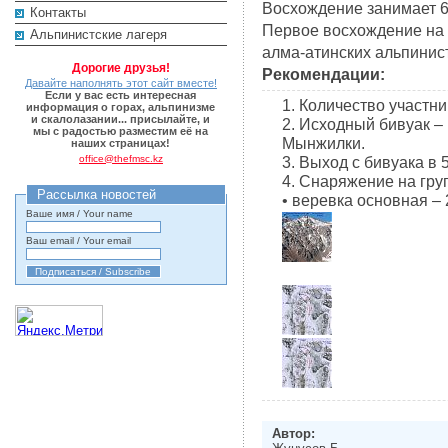
Восхождение занимает 6 
Контакты
Первое восхождение на 
Альпинистские лагеря
алма-атинских альпинис
Дорогие друзья!
Рекомендации:
Давайте наполнять этот сайт вместе!
Если у вас есть интересная
1. Количество участни
информация о горах, альпинизме
и скалолазании... присылайте, и
2. Исходный бивуак –
мы с радостью разместим её на
Мынжилки.
наших страницах!
office@thefmsc.kz
3. Выход с бивуака в 5
4. Снаряжение на груп
Рассылка новостей
• веревка основная – 
Ваше имя / Your name
Ваш email / Your email
Автор: