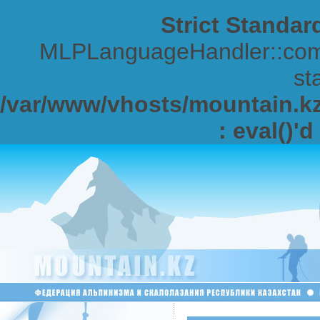
Strict Standar
MLPLanguageHandler::comp
sta
/var/www/vhosts/mountain.kz/
: eval()'