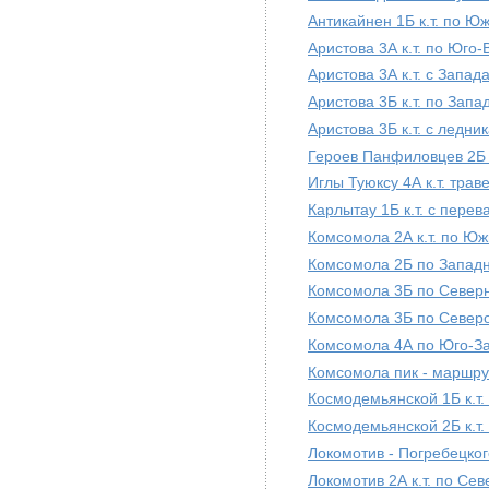
Антикайнен 1Б к.т. по Ю
Аристова 3А к.т. по Юго
Аристова 3А к.т. с Запад
Аристова 3Б к.т. по Зап
Аристова 3Б к.т. с ледни
Героев Панфиловцев 2Б 
Иглы Туюксу 4А к.т. тра
Карлытау 1Б к.т. с пере
Комсомола 2А к.т. по Ю
Комсомола 2Б по Западн
Комсомола 3Б по Север
Комсомола 3Б по Северо
Комсомола 4А по Юго-З
Комсомола пик - маршр
Космодемьянской 1Б к.т.
Космодемьянской 2Б к.т
Локомотив - Погребецкого
Локомотив 2А к.т. по Се