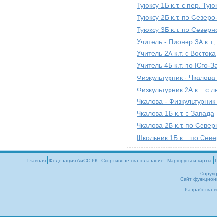
Туюксу 1Б к.т. с пер. Тую
Туюксу 2Б к.т. по Север
Туюксу 3Б к.т. по Север
Учитель - Пионер 3А к.т.,
Учитель 2А к.т. с Востока
Учитель 4Б к.т. по Юго-
Физкультурник - Чкалова 2
Физкультурник 2А к.т. с 
Чкалова - Физкультурник 3
Чкалова 1Б к.т. с Запада
Чкалова 2Б к.т. по Севе
Школьник 1Б к.т. по Сев
Главная
Федерация АиСС РК
Cпортивное скалолазание
Маршруты и карты
Copyri
Сайт функцион
Разработка в