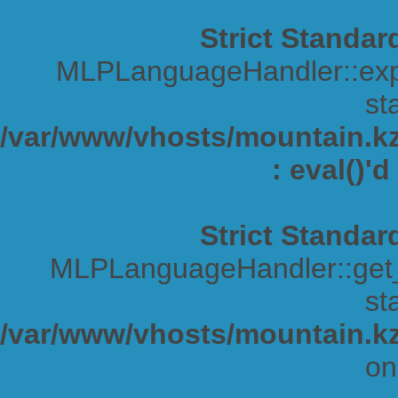
Strict Standar
MLPLanguageHandler::expa
sta
/var/www/vhosts/mountain.kz/
: eval()'
Strict Standar
MLPLanguageHandler::get_s
sta
/var/www/vhosts/mountain.kz
on